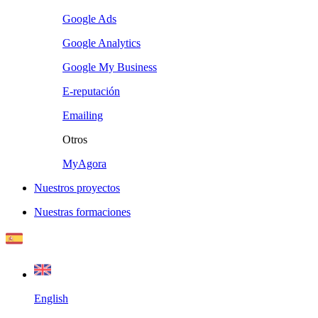
Google Ads
Google Analytics
Google My Business
E-reputación
Emailing
Otros
MyAgora
Nuestros proyectos
Nuestras formaciones
English