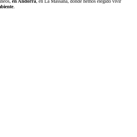
rineos,
en Andorra
, en La Massana, donde hemos elegido vivir
mbiente
.