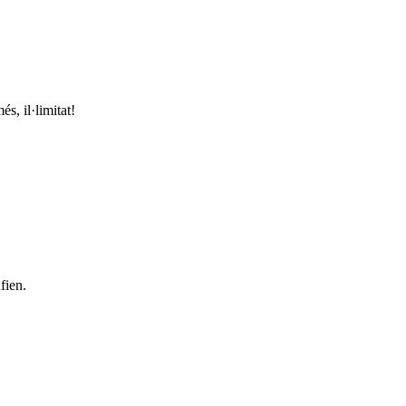
s, il·limitat!
fien.