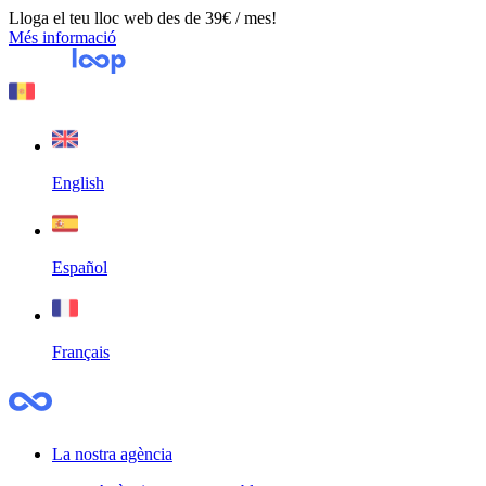
Lloga el teu lloc web des de 39€ / mes!
Més informació
English
Español
Français
La nostra agència