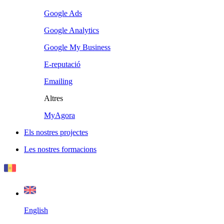
Google Ads
Google Analytics
Google My Business
E-reputació
Emailing
Altres
MyAgora
Els nostres projectes
Les nostres formacions
English