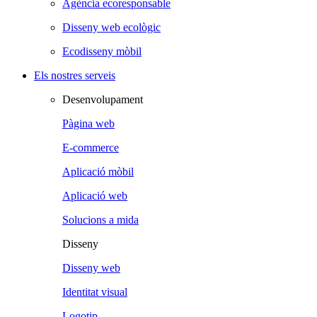
Agència ecoresponsable
Disseny web ecològic
Ecodisseny mòbil
Els nostres serveis
Desenvolupament
Pàgina web
E-commerce
Aplicació mòbil
Aplicació web
Solucions a mida
Disseny
Disseny web
Identitat visual
Logotip