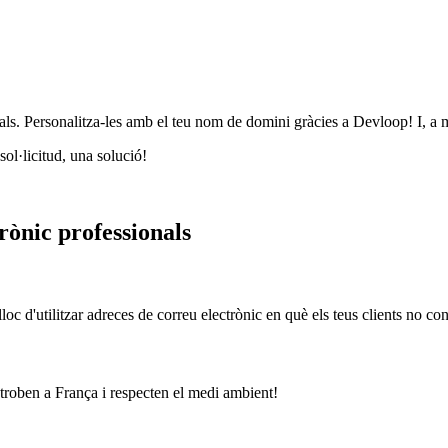
als. Personalitza-les amb el teu nom de domini gràcies a Devloop! I, a mé
ol·licitud, una solució!
rònic professionals
oc d'utilitzar adreces de correu electrònic en què els teus clients no con
s troben a França i respecten el medi ambient!