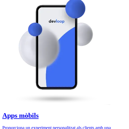
Apps mòbils
Proporciona un experiment personalitzat als clients amb una