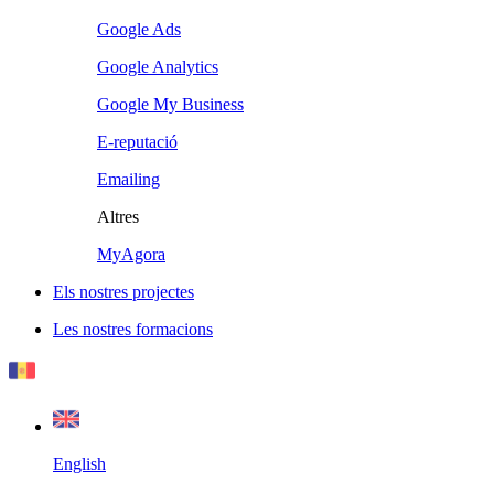
Google Ads
Google Analytics
Google My Business
E-reputació
Emailing
Altres
MyAgora
Els nostres projectes
Les nostres formacions
English