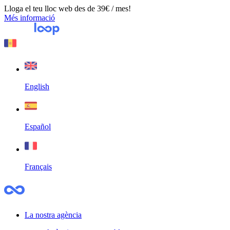
Lloga el teu lloc web des de 39€ / mes!
Més informació
English
Español
Français
La nostra agència