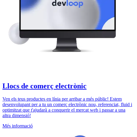
Llocs de comerç electrònic
Ven els teus productes en línia per arribar a més públic! Estem
desenvolupant per a tu un comerç electrònic nou, referenciat, fluid i
optimitzat que t'ajudarà a conquerir el mercat web i passar a una
altra dimensió!
Més informació