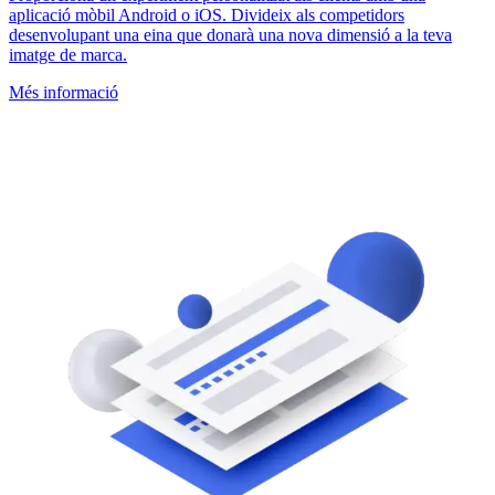
aplicació mòbil Android o iOS. Divideix als competidors
desenvolupant una eina que donarà una nova dimensió a la teva
imatge de marca.
Més informació