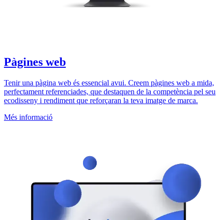
Pàgines web
Tenir una pàgina web és essencial avui. Creem pàgines web a mida,
perfectament referenciades, que destaquen de la competència pel seu
ecodisseny i rendiment que reforçaran la teva imatge de marca.
Més informació