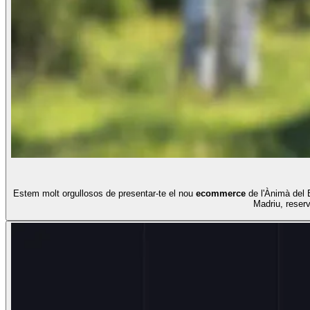
Estem molt orgullosos de presentar-te el nou
ecommerce
de l'Ànimà del B
Madriu, reser